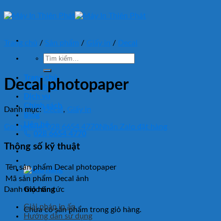
Skip
to
content
Trang chủ
/
Sản phẩm
/
Giấy in
/
Decal
Tìm
kiếm:
Trang chủ
Decal photopaper
Sản phẩm
Dịch vụ
Chính sách
Danh mục:
Decal
,
Giấy in
Blog
Liên hệ
Gọi hotline: 028 6654 4770
Nhắn Zalo đặt hàng
028 6654 4770
Thông số kỹ thuật
Tên sản phẩm
Decal photopaper
Mã sản phẩm
Decal ảnh
Giỏ hàng
Danh mục tin tức
Giải pháp in ấn
Chưa có sản phẩm trong giỏ hàng.
Hướng dẫn sử dụng