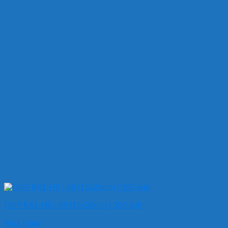
DNP RX1-HS | 6R (15x20cm) | 350 ảnh
Mua hàng