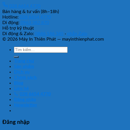
028 6654 4770
Bán hàng & tư vấn (8h–18h)
Hotline:
028 6654 4770
Di động:
0963 382 870
Hỗ trợ kỹ thuật
Di động & Zalo:
0846 146 345
·
nhắn Zalo
© 2026 Máy In Thiên Phát — mayinthienphat.com
Tìm
kiếm:
Trang chủ
Sản phẩm
Dịch vụ
Chính sách
Blog
Liên hệ
028 6654 4770
Đăng nhập
Newsletter
Đăng nhập