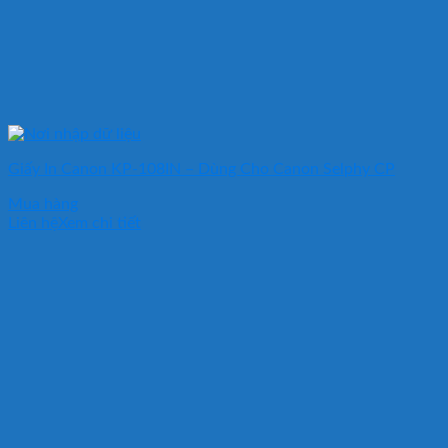
Giấy In Canon KP-108IN – Dùng Cho Canon Selphy CP
Mua hàng
Liên hệ
Xem chi tiết