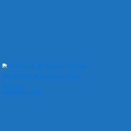
DNP RX1-HS | 4R (10x15cm) | 700 ảnh
Mua hàng
Liên hệ
Xem chi tiết