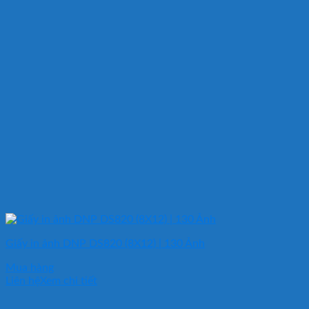
Giấy in ảnh DNP DS820 (8X12) | 130 Ảnh
Mua hàng
Liên hệ
Xem chi tiết